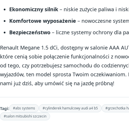
Ekonomiczny silnik
– niskie zużycie paliwa i nisk
Komfortowe wyposażenie
– nowoczesne systemy
Bezpieczeństwo
– liczne systemy ochrony dla p
Renault Megane 1.5 dCi, dostępny w salonie AAA AUT
które cenią sobie połączenie funkcjonalności z now
od tego, czy potrzebujesz samochodu do codziennyc
wyjazdów, ten model sprosta Twoim oczekiwaniom. Ni
nami już dziś, aby umówić się na jazdę próbną!
Tagi:
#abs systems
#cylinderek hamulcowy audi a4 b5
#grzechotka h
#salon mitsubishi szczecin