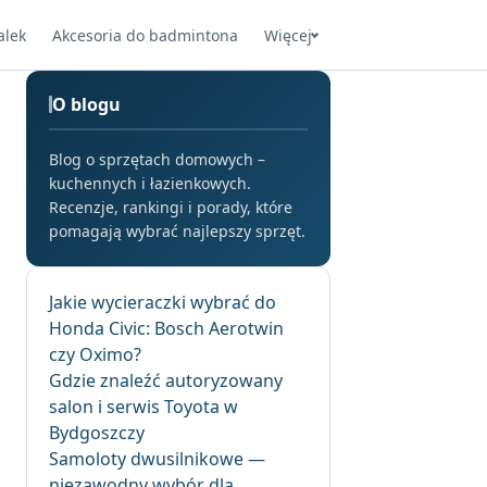
alek
Akcesoria do badmintona
Więcej
O blogu
Blog o sprzętach domowych –
kuchennych i łazienkowych.
Recenzje, rankingi i porady, które
pomagają wybrać najlepszy sprzęt.
Jakie wycieraczki wybrać do
Honda Civic: Bosch Aerotwin
czy Oximo?
Gdzie znaleźć autoryzowany
salon i serwis Toyota w
Bydgoszczy
Samoloty dwusilnikowe —
niezawodny wybór dla