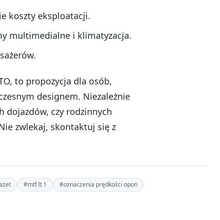
ie koszty eksploatacji.
 multimedialne i klimatyzacja.
asażerów.
O, to propozycja dla osób,
oczesnym designem. Niezależnie
h dojazdów, czy rodzinnych
e zwlekaj, skontaktuj się z
azet
#mtf lt 1
#oznaczenia prędkości opon