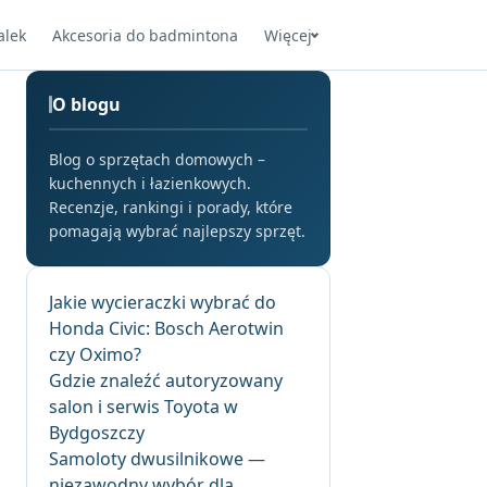
alek
Akcesoria do badmintona
Więcej
O blogu
Blog o sprzętach domowych –
kuchennych i łazienkowych.
Recenzje, rankingi i porady, które
pomagają wybrać najlepszy sprzęt.
Jakie wycieraczki wybrać do
Honda Civic: Bosch Aerotwin
czy Oximo?
Gdzie znaleźć autoryzowany
salon i serwis Toyota w
Bydgoszczy
Samoloty dwusilnikowe —
niezawodny wybór dla