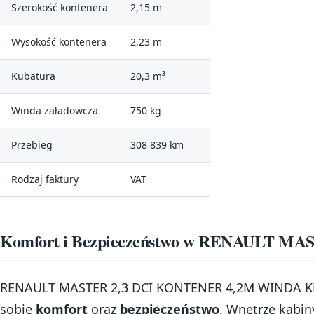
Szerokość kontenera
2,15 m
Wysokość kontenera
2,23 m
Kubatura
20,3 m³
Winda załadowcza
750 kg
Przebieg
308 839 km
Rodzaj faktury
VAT
Komfort i Bezpieczeństwo w RENAULT MA
RENAULT MASTER 2,3 DCI KONTENER 4,2M WINDA KLIM
sobie
komfort
oraz
bezpieczeństwo
. Wnętrze kabin