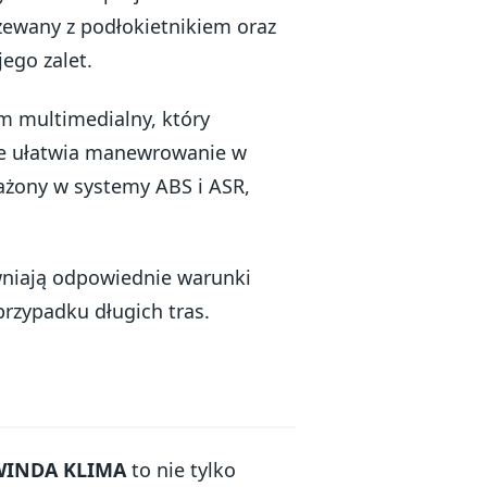
zewany z podłokietnikiem oraz
jego zalet.
 multimedialny, który
ie ułatwia manewrowanie w
ażony w systemy ABS i ASR,
wniają odpowiednie warunki
przypadku długich tras.
WINDA KLIMA
to nie tylko