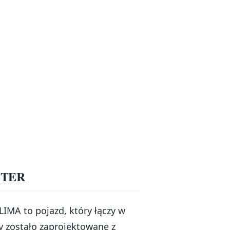
STER
A to pojazd, który łączy w
y zostało zaprojektowane z