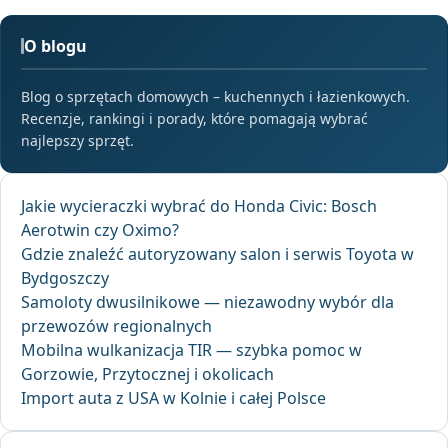
O blogu
Blog o sprzętach domowych – kuchennych i łazienkowych.
Recenzje, rankingi i porady, które pomagają wybrać
najlepszy sprzęt.
Jakie wycieraczki wybrać do Honda Civic: Bosch
Aerotwin czy Oximo?
Gdzie znaleźć autoryzowany salon i serwis Toyota w
Bydgoszczy
Samoloty dwusilnikowe — niezawodny wybór dla
przewozów regionalnych
Mobilna wulkanizacja TIR — szybka pomoc w
Gorzowie, Przytocznej i okolicach
Import auta z USA w Kolnie i całej Polsce