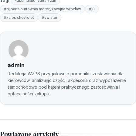
Tagi:
#akumulator varta 72ah
#dj parts hurtownia motoryzacyjna wrocław
#j8
#kalos chevrolet
#vw ster
admin
Redakcja WZPS przygotowuje poradniki i zestawienia dla
kierowców, analizując części, akcesoria oraz wyposażenie
samochodowe pod kątem praktycznego zastosowania i
opłacalności zakupu.
Powiązane artykuły