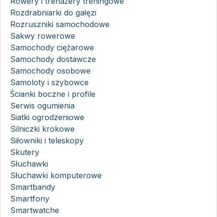
Rowery i trenażery treningowe
Rozdrabniarki do gałęzi
Rozruszniki samochodowe
Sakwy rowerowe
Samochody ciężarowe
Samochody dostawcze
Samochody osobowe
Samoloty i szybowce
Ścianki boczne i profile
Serwis ogumienia
Siatki ogrodzeniowe
Silniczki krokowe
Siłowniki i teleskopy
Skutery
Słuchawki
Słuchawki komputerowe
Smartbandy
Smartfony
Smartwatche