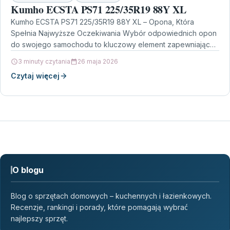
Kumho ECSTA PS71 225/35R19 88Y XL
Kumho ECSTA PS71 225/35R19 88Y XL – Opona, Która
Spełnia Najwyższe Oczekiwania Wybór odpowiednich opon
do swojego samochodu to kluczowy element zapewniający
bezpieczeństwo i…
3 minuty czytania
26 maja 2026
Czytaj więcej
O blogu
Blog o sprzętach domowych – kuchennych i łazienkowych.
Recenzje, rankingi i porady, które pomagają wybrać
najlepszy sprzęt.