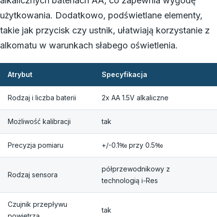
alkalicznych bateriach AA, co zapewnia wygodę
użytkowania. Dodatkowo, podświetlane elementy,
takie jak przycisk czy ustnik, ułatwiają korzystanie z
alkomatu w warunkach słabego oświetlenia.
Atrybut
Specyfikacja
Rodzaj i liczba baterii
2x AA 1.5V alkaliczne
Możliwość kalibracji
tak
Precyzja pomiaru
+/-0.1‰ przy 0.5‰
półprzewodnikowy z
Rodzaj sensora
technologią i-Res
Czujnik przepływu
tak
powietrza