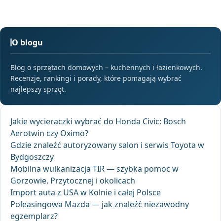
O blogu
Blog o sprzętach domowych – kuchennych i łazienkowych.
Recenzje, rankingi i porady, które pomagają wybrać
najlepszy sprzęt.
Jakie wycieraczki wybrać do Honda Civic: Bosch
Aerotwin czy Oximo?
Gdzie znaleźć autoryzowany salon i serwis Toyota w
Bydgoszczy
Mobilna wulkanizacja TIR — szybka pomoc w
Gorzowie, Przytocznej i okolicach
Import auta z USA w Kolnie i całej Polsce
Poleasingowa Mazda — jak znaleźć niezawodny
egzemplarz?