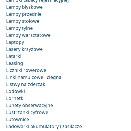
Lampki tablicy rejestracyjnej
Lampy błyskowe
Lampy przednie
Lampy stołowe
Lampy tylne
Lampy warsztatowe
Laptopy
Lasery krzyżowe
Latarki
Leasing
Liczniki rowerowe
Linki hamulcowe i cięgna
Listwy na zderzak
Lodówki
Lornetki
Lunety obserwacyjne
Lustrzanki cyfrowe
Lutownice
Ładowarki akumulatory i zasilacze