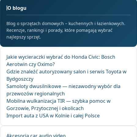
O blogu
Blog o sprzętach domowych – kuchennych i łazienkowych.
Recenzje, rankingi i porady, które pomagają wybrać
najlepszy sprzęt.
Jakie wycieraczki wybrać do Honda Civic: Bosch
Aerotwin czy Oximo?
Gdzie znaleźć autoryzowany salon i serwis Toyota w
Bydgoszczy
Samoloty dwusilnikowe — niezawodny wybór dla
przewozów regionalnych
Mobilna wulkanizacja TIR — szybka pomoc w
Gorzowie, Przytocznej i okolicach
Import auta z USA w Kolnie i całej Polsce
Akcesoria car audio video