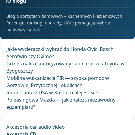
O blogu
Blog o sprzętach domowych – kuchennych i łazienkowych.
Recenzje, rankingi i porady, które pomagają wybrać
najlepszy sprzęt.
Jakie wycieraczki wybrać do Honda Civic: Bosch
Aerotwin czy Oximo?
Gdzie znaleźć autoryzowany salon i serwis Toyota w
Bydgoszczy
Mobilna wulkanizacja TIR — szybka pomoc w
Gorzowie, Przytocznej i okolicach
Import auta z USA w Kolnie i całej Polsce
Poleasingowa Mazda — jak znaleźć niezawodny
egzemplarz?
Akcesoria car audio video
Akcesoria CB