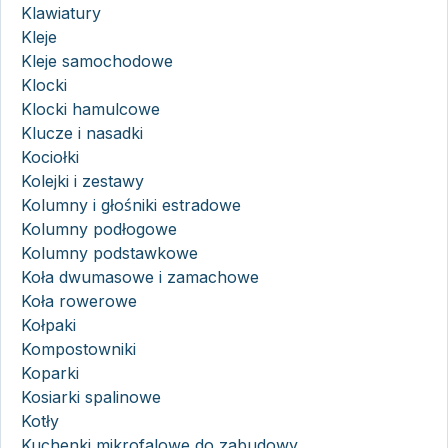
Klawiatury
Kleje
Kleje samochodowe
Klocki
Klocki hamulcowe
Klucze i nasadki
Kociołki
Kolejki i zestawy
Kolumny i głośniki estradowe
Kolumny podłogowe
Kolumny podstawkowe
Koła dwumasowe i zamachowe
Koła rowerowe
Kołpaki
Kompostowniki
Koparki
Kosiarki spalinowe
Kotły
Kuchenki mikrofalowe do zabudowy