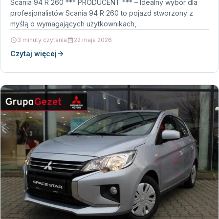
Scania 94 R 260 *** PRODUCENT *** – Idealny wybór dla
profesjonalistów Scania 94 R 260 to pojazd stworzony z
myślą o wymagających użytkownikach,…
3 minuty czytania
22 maja 2026
Czytaj więcej