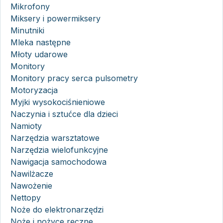
Mikrofony
Miksery i powermiksery
Minutniki
Mleka następne
Młoty udarowe
Monitory
Monitory pracy serca pulsometry
Motoryzacja
Myjki wysokociśnieniowe
Naczynia i sztućce dla dzieci
Namioty
Narzędzia warsztatowe
Narzędzia wielofunkcyjne
Nawigacja samochodowa
Nawilżacze
Nawożenie
Nettopy
Noże do elektronarzędzi
Noże i nożyce ręczne