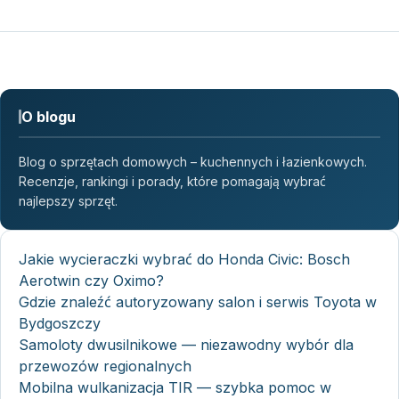
O blogu
Blog o sprzętach domowych – kuchennych i łazienkowych.
Recenzje, rankingi i porady, które pomagają wybrać
najlepszy sprzęt.
Jakie wycieraczki wybrać do Honda Civic: Bosch
Aerotwin czy Oximo?
Gdzie znaleźć autoryzowany salon i serwis Toyota w
Bydgoszczy
Samoloty dwusilnikowe — niezawodny wybór dla
przewozów regionalnych
Mobilna wulkanizacja TIR — szybka pomoc w