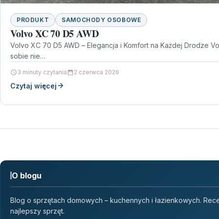
PRODUKT
SAMOCHODY OSOBOWE
Volvo XC 70 D5 AWD
Volvo XC 70 D5 AWD – Elegancja i Komfort na Każdej Drodze V
sobie nie…
3 minuty czytania
2 czerwca 2026
Czytaj więcej
O blogu
Blog o sprzętach domowych – kuchennych i łazienkowych. Recen
najlepszy sprzęt.