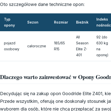
Oto szczegółowe dane techniczne opon:
Typ
Indeks
Sezon
Rozmiar
Bieżnik
opony
nośnośc
All
92 (do
pojazd
185/65
Season
630 kg
całoroczne
osobowy
R15
Elite Z-
na
401
oponę)
Dlaczego warto zainwestować w Opony Goodr
Decydując się na zakup opon Goodride Elite Z401, kie
Przede wszystkim, oferują one doskonały stosunek jak
wyborem dla osób, które nie chcą przepłacać za swoj