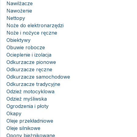
Nawilżacze
Nawożenie
Nettopy
Noże do elektronarzędzi
Noże i nożyce ręczne
Obiektywy
Obuwie robocze
Ocieplenie i izolacja
Odkurzacze pionowe
Odkurzacze ręczne
Odkurzacze samochodowe
Odkurzacze tradycyjne
Odzież motocyklowa
Odzież myśliwska
Ogrodzenia i płoty
Okapy
Oleje przekładniowe
Oleje silnikowe
Opony bieżnikowane