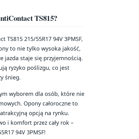
ontiContact TS815?
act TS815 215/55R17 94V 3PMSF,
ony to nie tylko wysoka jakość,
e jazda staje się przyjemnością.
ją ryzyko poślizgu, co jest
y śnieg.
nym wyborem dla osób, które nie
imowych. Opony całoroczne to
 atrakcyjną opcją na rynku.
o i komfort przez cały rok –
/55R17 94V 3PMSF!