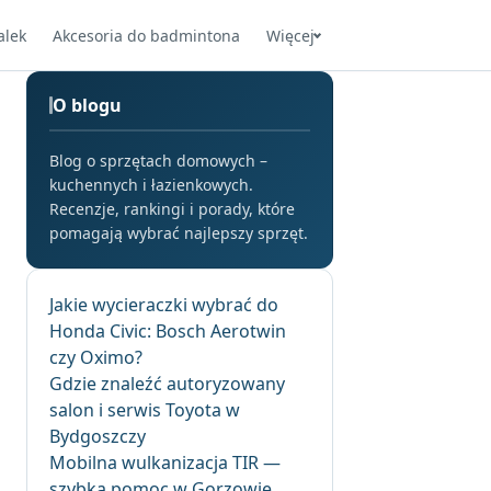
alek
Akcesoria do badmintona
Więcej
O blogu
Blog o sprzętach domowych –
kuchennych i łazienkowych.
Recenzje, rankingi i porady, które
pomagają wybrać najlepszy sprzęt.
Jakie wycieraczki wybrać do
Honda Civic: Bosch Aerotwin
czy Oximo?
Gdzie znaleźć autoryzowany
salon i serwis Toyota w
Bydgoszczy
Mobilna wulkanizacja TIR —
szybka pomoc w Gorzowie,