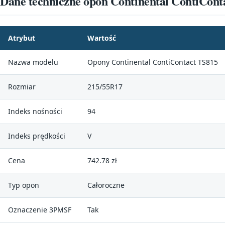
Dane techniczne opon Continental ContiCont
Atrybut
Wartość
Nazwa modelu
Opony Continental ContiContact TS815
Rozmiar
215/55R17
Indeks nośności
94
Indeks prędkości
V
Cena
742.78 zł
Typ opon
Całoroczne
Oznaczenie 3PMSF
Tak