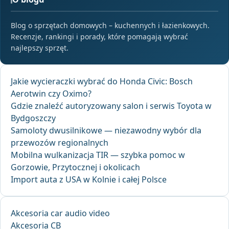
Blog o sprzętach domowych – kuchennych i łazienkowych.
Recenzje, rankingi i porady, które pomagają wybrać
najlepszy sprzęt.
Jakie wycieraczki wybrać do Honda Civic: Bosch
Aerotwin czy Oximo?
Gdzie znaleźć autoryzowany salon i serwis Toyota w
Bydgoszczy
Samoloty dwusilnikowe — niezawodny wybór dla
przewozów regionalnych
Mobilna wulkanizacja TIR — szybka pomoc w
Gorzowie, Przytocznej i okolicach
Import auta z USA w Kolnie i całej Polsce
Akcesoria car audio video
Akcesoria CB