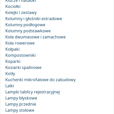
Klucze i nasadki
Kociołki
Kolejki i zestawy
Kolumny i głośniki estradowe
Kolumny podłogowe
Kolumny podstawkowe
Koła dwumasowe i zamachowe
Koła rowerowe
Kołpaki
Kompostowniki
Koparki
Kosiarki spalinowe
Kotły
Kuchenki mikrofalowe do zabudowy
Lalki
Lampki tablicy rejestracyjnej
Lampy błyskowe
Lampy przednie
Lampy stołowe