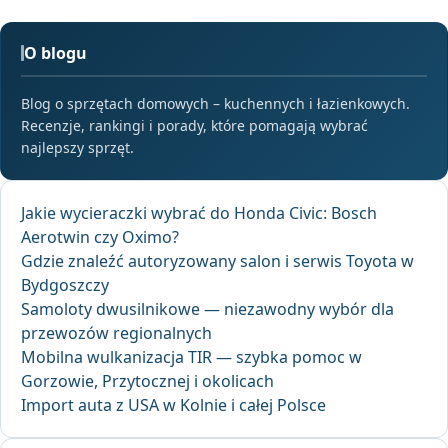
O blogu
Blog o sprzętach domowych – kuchennych i łazienkowych.
Recenzje, rankingi i porady, które pomagają wybrać
najlepszy sprzęt.
Jakie wycieraczki wybrać do Honda Civic: Bosch
Aerotwin czy Oximo?
Gdzie znaleźć autoryzowany salon i serwis Toyota w
Bydgoszczy
Samoloty dwusilnikowe — niezawodny wybór dla
przewozów regionalnych
Mobilna wulkanizacja TIR — szybka pomoc w
Gorzowie, Przytocznej i okolicach
Import auta z USA w Kolnie i całej Polsce