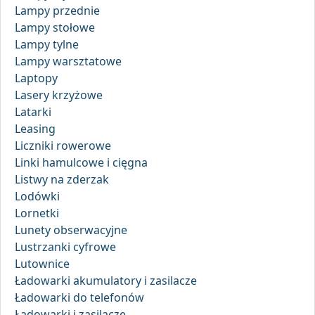
Lampy przednie
Lampy stołowe
Lampy tylne
Lampy warsztatowe
Laptopy
Lasery krzyżowe
Latarki
Leasing
Liczniki rowerowe
Linki hamulcowe i cięgna
Listwy na zderzak
Lodówki
Lornetki
Lunety obserwacyjne
Lustrzanki cyfrowe
Lutownice
Ładowarki akumulatory i zasilacze
Ładowarki do telefonów
Ładowarki i zasilacze