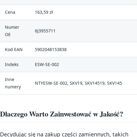
Cena
163,59 zł
Numer
6J3955711
OE
Kod EAN
5902048153838
Indeks
ESW-SE-002
Inne
NTYESW-SE-002, SKV19, SKV14519, SKV145
numery
Dlaczego Warto Zainwestować w Jakość?
Decydując się na zakup części zamiennych, takich