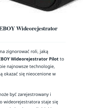
CEBOY Wideorejestrator
a zignorować roli, jaką
BOY Wideorejestrator Pilot
to
ie najnowsze technologie,
gą okazać się nieocenione w
może być zarejestrowany i
wideorejestratora staje się