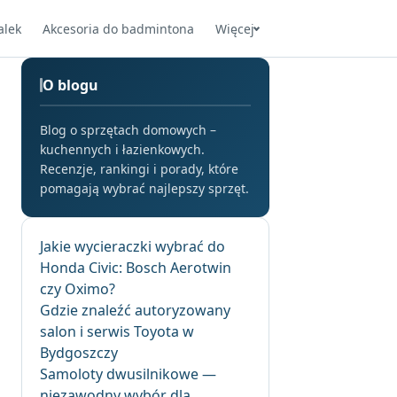
alek
Akcesoria do badmintona
Więcej
O blogu
Blog o sprzętach domowych –
kuchennych i łazienkowych.
Recenzje, rankingi i porady, które
pomagają wybrać najlepszy sprzęt.
Jakie wycieraczki wybrać do
Honda Civic: Bosch Aerotwin
czy Oximo?
Gdzie znaleźć autoryzowany
salon i serwis Toyota w
Bydgoszczy
Samoloty dwusilnikowe —
niezawodny wybór dla