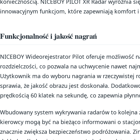
koniecznością. NICEBOY PILOT XR Radar wyróżnia się 
innowacyjnym funkcjom, które zapewniają komfort i
Funkcjonalność i jakość nagrań
NICEBOY Wideorejestrator Pilot oferuje możliwość 
rozdzielczości, co pozwala na uchwycenie nawet naj
Użytkownik ma do wyboru nagrania w rzeczywistej roz
sprawia, że jakość obrazu jest doskonała. Dodatkowo,
prędkością 60 klatek na sekundę, co zapewnia płynno
Wbudowany system wykrywania radarów to kolejna z
kierowcy mogą być na bieżąco informowani o stacjo
znacznie zwiększa bezpieczeństwo podróżowania. Z