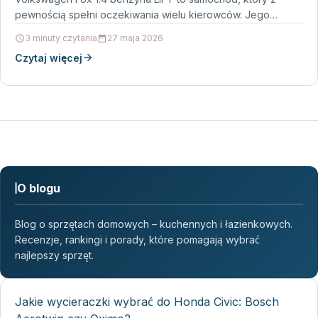
pewnością spełni oczekiwania wielu kierowców. Jego…
3 minuty czytania
27 maja 2026
Czytaj więcej
O blogu
Blog o sprzętach domowych – kuchennych i łazienkowych.
Recenzje, rankingi i porady, które pomagają wybrać
najlepszy sprzęt.
Jakie wycieraczki wybrać do Honda Civic: Bosch