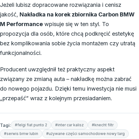
Jeżeli lubisz dopracowane rozwiązania i cenisz
jakość,
Nakładka na korek zbiornika Carbon BMW
M Performance
wpisuje się w ten styl. To
propozycja dla osób, które chcą podkręcić estetykę
bez komplikowania sobie życia montażem czy utratą
funkcjonalności.
Producent uwzględnił też praktyczny aspekt
związany ze zmianą auta – nakładkę można zabrać
do nowego pojazdu. Dzięki temu inwestycja nie musi
„przepaść” wraz z kolejnym przesiadaniem.
Tagi:
#felgi fiat punto 2
#inter car kalisz
#knecht filtr
#serwis bmw lubin
#używane części samochodowe nowy targ