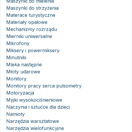
Maszynki do mielenia
Maszynki do strzyżenia
Materace turystyczne
Materiały opałowe
Mechanizmy rozrządu
Mierniki uniwersalne
Mikrofony
Miksery i powermiksery
Minutniki
Mleka następne
Młoty udarowe
Monitory
Monitory pracy serca pulsometry
Motoryzacja
Myjki wysokociśnieniowe
Naczynia i sztućce dla dzieci
Namioty
Narzędzia warsztatowe
Narzędzia wielofunkcyjne