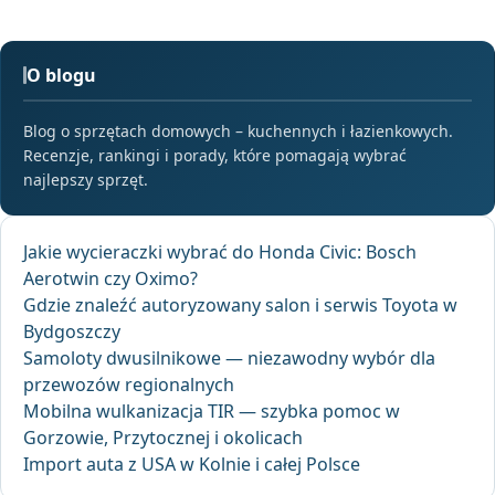
O blogu
Blog o sprzętach domowych – kuchennych i łazienkowych.
Recenzje, rankingi i porady, które pomagają wybrać
najlepszy sprzęt.
Jakie wycieraczki wybrać do Honda Civic: Bosch
Aerotwin czy Oximo?
Gdzie znaleźć autoryzowany salon i serwis Toyota w
Bydgoszczy
Samoloty dwusilnikowe — niezawodny wybór dla
przewozów regionalnych
Mobilna wulkanizacja TIR — szybka pomoc w
Gorzowie, Przytocznej i okolicach
Import auta z USA w Kolnie i całej Polsce