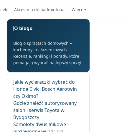
alek
Akcesoria do badmintona
Więcej
O blogu
Blog o sprzętach domowych –
kuchennych i łazienkowych.
Recenzje, rankingi i porady, które
pomagają wybrać najlepszy sprzęt.
Jakie wycieraczki wybrać do
Honda Civic: Bosch Aerotwin
czy Oximo?
Gdzie znaleźć autoryzowany
salon i serwis Toyota w
Bydgoszczy
Samoloty dwusilnikowe —
niezawodny wybór dla