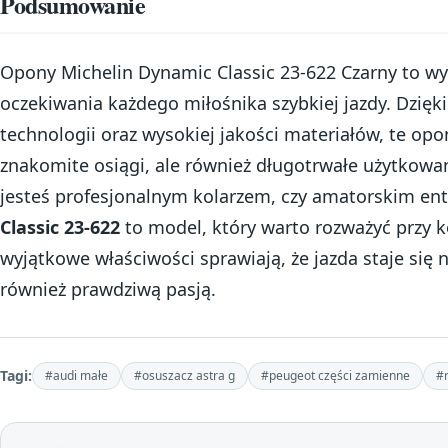
Podsumowanie
Opony Michelin Dynamic Classic 23-622 Czarny to wyb
oczekiwania każdego miłośnika szybkiej jazdy. Dzię
technologii oraz wysokiej jakości materiałów, te opo
znakomite osiągi, ale również długotrwałe użytkowan
jesteś profesjonalnym kolarzem, czy amatorskim ent
Classic 23-622
to model, który warto rozważyć przy k
wyjątkowe właściwości sprawiają, że jazda staje się n
również prawdziwą pasją.
Tagi:
#audi małe
#osuszacz astra g
#peugeot części zamienne
#