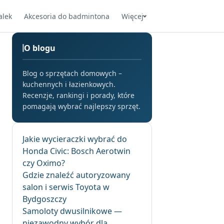
alek
Akcesoria do badmintona
Więcej
O blogu
Blog o sprzętach domowych –
kuchennych i łazienkowych.
Recenzje, rankingi i porady, które
pomagają wybrać najlepszy sprzęt.
Jakie wycieraczki wybrać do
Honda Civic: Bosch Aerotwin
czy Oximo?
Gdzie znaleźć autoryzowany
salon i serwis Toyota w
Bydgoszczy
Samoloty dwusilnikowe —
niezawodny wybór dla