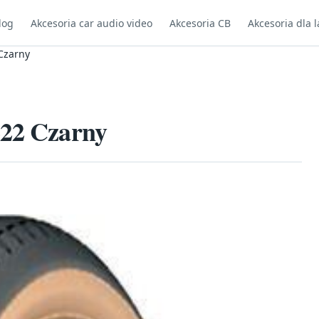
log
Akcesoria car audio video
Akcesoria CB
Akcesoria dla l
Czarny
622 Czarny