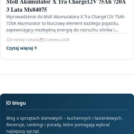
Moll Akumulator X Tra Charge12V 75Ah 720A
3 Lata Mx84075
Wprowadzenie do Moll Akumulatora X Tra Charge12V 75Ah
720A Akumulator to kluczowy element każdego pojazdu,
zapewniający niezbędną energię do rozruchu silnika i
zasilania elektroniki.…
3 minuty czytania
3 czerwca 2026
Czytaj więcej
O blogu
Blog o sprzętach domowych – kuchennych i łazienkowych.
Recenzje, rankingi i porady, które pomagają wybrać
najlepszy sprzęt.