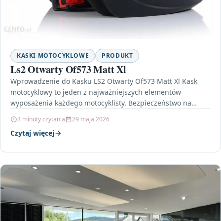
KASKI MOTOCYKLOWE
PRODUKT
Ls2 Otwarty Of573 Matt Xl
Wprowadzenie do Kasku LS2 Otwarty Of573 Matt Xl Kask
motocyklowy to jeden z najważniejszych elementów
wyposażenia każdego motocyklisty. Bezpieczeństwo na
drodze powinno być priorytetem,…
3 minuty czytania
29 maja 2026
Czytaj więcej