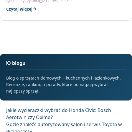
3 minuty czytania
2 czerwca 2026
Czytaj więcej
O blogu
Blog o sprzętach domowych – kuchennych i łazienkowych.
Recenzje, rankingi i porady, które pomagają wybrać
najlepszy sprzęt.
Jakie wycieraczki wybrać do Honda Civic: Bosch
Aerotwin czy Oximo?
Gdzie znaleźć autoryzowany salon i serwis Toyota w
Bydgoszczy