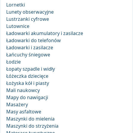
Lornetki
Lunety obserwacyjne
Lustrzanki cyfrowe
Lutownice
Ładowarki akumulatory i zasilacze
Ładowarki do telefonów
Ładowarki i zasilacze
Łańcuchy śniegowe
Łodzie
Łopaty szpadle i widły
Łóżeczka dziecięce
Łożyska kół i piasty
Mali naukowcy
Mapy do nawigacji
Masażery
Masy asfaltowe
Maszynki do mielenia
Maszynki do strzyżenia
Materace turystyczne