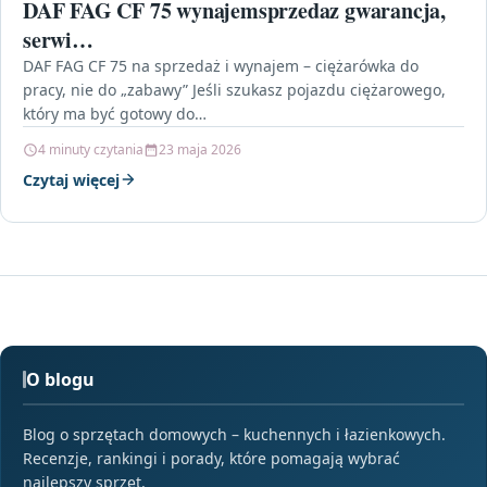
DAF FAG CF 75 wynajemsprzedaz gwarancja,
serwi…
DAF FAG CF 75 na sprzedaż i wynajem – ciężarówka do
pracy, nie do „zabawy” Jeśli szukasz pojazdu ciężarowego,
który ma być gotowy do…
4 minuty czytania
23 maja 2026
Czytaj więcej
O blogu
Blog o sprzętach domowych – kuchennych i łazienkowych.
Recenzje, rankingi i porady, które pomagają wybrać
najlepszy sprzęt.