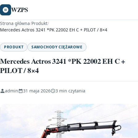
WZPS
Strona główna
/
Produkt
/
Mercedes Actros 3241 *PK 22002 EH C + PILOT / 8×4
PRODUKT
SAMOCHODY CIĘŻAROWE
Mercedes Actros 3241 *PK 22002 EH C +
PILOT / 8×4
admin
31 maja 2026
3 min czytania