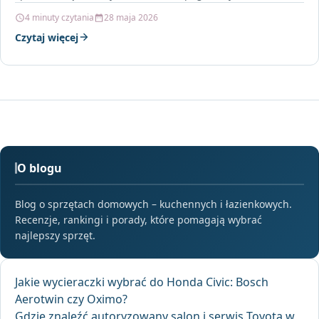
4 minuty czytania
28 maja 2026
Czytaj więcej
O blogu
Blog o sprzętach domowych – kuchennych i łazienkowych.
Recenzje, rankingi i porady, które pomagają wybrać
najlepszy sprzęt.
Jakie wycieraczki wybrać do Honda Civic: Bosch
Aerotwin czy Oximo?
Gdzie znaleźć autoryzowany salon i serwis Toyota w