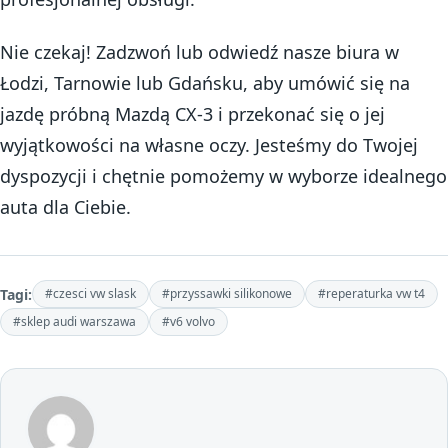
Nie czekaj! Zadzwoń lub odwiedź nasze biura w
Łodzi, Tarnowie lub Gdańsku, aby umówić się na
jazdę próbną Mazdą CX-3 i przekonać się o jej
wyjątkowości na własne oczy. Jesteśmy do Twojej
dyspozycji i chętnie pomożemy w wyborze idealnego
auta dla Ciebie.
Tagi:
#czesci vw slask
#przyssawki silikonowe
#reperaturka vw t4
#sklep audi warszawa
#v6 volvo