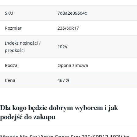
SKU
7d3a2e09664c
Rozmiar
235/60R17
Indeks nośności /
102V
prędkości
Rodzaj
Opona zimowa
Cena
467 zł
Dla kogo będzie dobrym wyborem i jak
podejść do zakupu
Maxxis Ma-Sw Victra Snow Suv 235/60R17 102V to