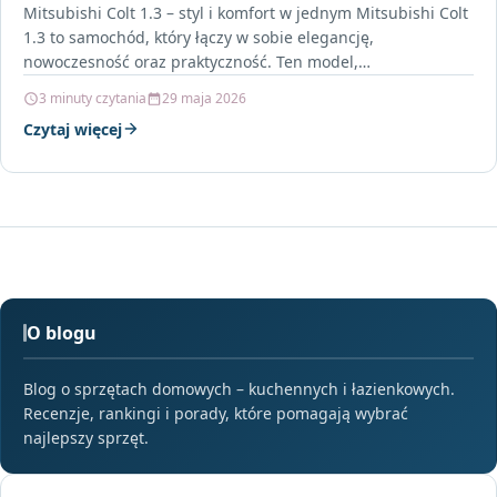
Mitsubishi Colt 1.3 – styl i komfort w jednym Mitsubishi Colt
1.3 to samochód, który łączy w sobie elegancję,
nowoczesność oraz praktyczność. Ten model,…
3 minuty czytania
29 maja 2026
Czytaj więcej
O blogu
Blog o sprzętach domowych – kuchennych i łazienkowych.
Recenzje, rankingi i porady, które pomagają wybrać
najlepszy sprzęt.