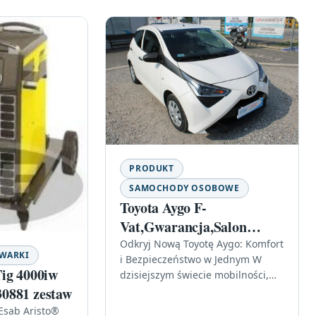
PRODUKT
SAMOCHODY OSOBOWE
Toyota Aygo F-
Vat,Gwarancja,Salon
Polska,Niski Prz
Odkryj Nową Toyotę Aygo: Komfort
WARKI
i Bezpieczeństwo w Jednym W
ig 4000iw
dzisiejszym świecie mobilności,
0881 zestaw
wybór odpowiedniego samochodu
staje się kluczowy. Toyota Aygo F-
Esab Aristo®