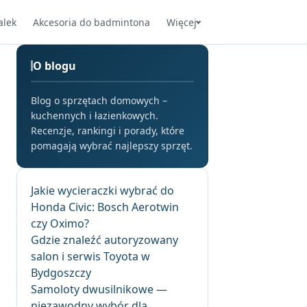
alek
Akcesoria do badmintona
Więcej
O blogu
Blog o sprzętach domowych –
kuchennych i łazienkowych.
Recenzje, rankingi i porady, które
pomagają wybrać najlepszy sprzęt.
Jakie wycieraczki wybrać do
Honda Civic: Bosch Aerotwin
czy Oximo?
Gdzie znaleźć autoryzowany
salon i serwis Toyota w
Bydgoszczy
Samoloty dwusilnikowe —
niezawodny wybór dla