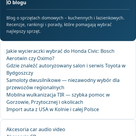
O blogu
Blog o sprzętach domowych – kuchennych i łazienkowych.
Recenzje, rankingi i porady, które pomagają wybrać
najlepszy sprzęt.
Jakie wycieraczki wybrać do Honda Civic: Bosch
Aerotwin czy Oximo?
Gdzie znaleźć autoryzowany salon i serwis Toyota w
Bydgoszczy
Samoloty dwusilnikowe — niezawodny wybór dla
przewozów regionalnych
Mobilna wulkanizacja TIR — szybka pomoc w
Gorzowie, Przytocznej i okolicach
Import auta z USA w Kolnie i całej Polsce
Akcesoria car audio video