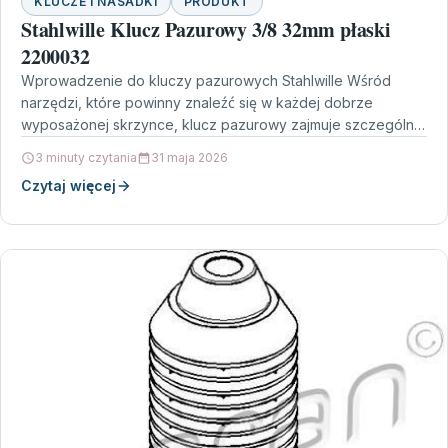
KLUCZE I NASADKI
PRODUKT
Stahlwille Klucz Pazurowy 3/8 32mm płaski
2200032
Wprowadzenie do kluczy pazurowych Stahlwille Wśród
narzędzi, które powinny znaleźć się w każdej dobrze
wyposażonej skrzynce, klucz pazurowy zajmuje szczególne
miejsce. Stahlwille Klucz Pazurowy…
3 minuty czytania
31 maja 2026
Czytaj więcej