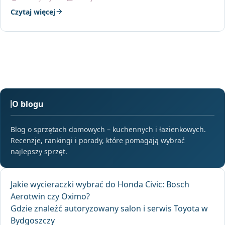
Czytaj więcej
O blogu
Blog o sprzętach domowych – kuchennych i łazienkowych.
Recenzje, rankingi i porady, które pomagają wybrać
najlepszy sprzęt.
Jakie wycieraczki wybrać do Honda Civic: Bosch
Aerotwin czy Oximo?
Gdzie znaleźć autoryzowany salon i serwis Toyota w
Bydgoszczy