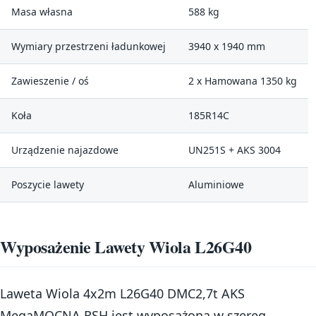
Masa własna
588 kg
Wymiary przestrzeni ładunkowej
3940 x 1940 mm
Zawieszenie / oś
2 x Hamowana 1350 kg
Koła
185R14C
Urządzenie najazdowe
UN251S + AKS 3004
Poszycie lawety
Aluminiowe
Wyposażenie Lawety Wiola L26G40
Laweta Wiola 4x2m L26G40 DMC2,7t AKS
MegaMOCNA RSH jest wyposażona w szereg