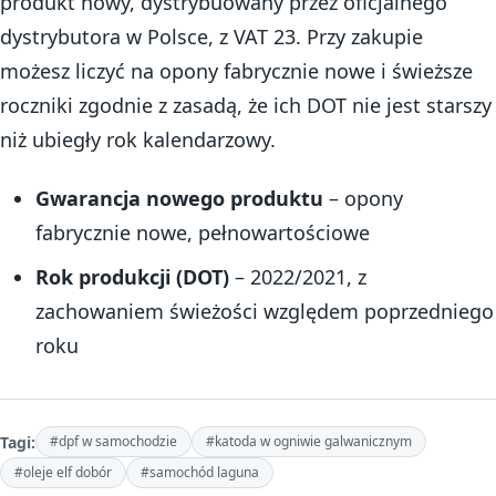
produkt nowy, dystrybuowany przez oficjalnego
dystrybutora w Polsce, z VAT 23. Przy zakupie
możesz liczyć na opony fabrycznie nowe i świeższe
roczniki zgodnie z zasadą, że ich DOT nie jest starszy
niż ubiegły rok kalendarzowy.
Gwarancja nowego produktu
– opony
fabrycznie nowe, pełnowartościowe
Rok produkcji (DOT)
– 2022/2021, z
zachowaniem świeżości względem poprzedniego
roku
Tagi:
#dpf w samochodzie
#katoda w ogniwie galwanicznym
#oleje elf dobór
#samochód laguna