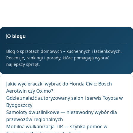
O blogu
Blog o sprzętach domowych – kuchennych i łazienkowych.
Recenzje, rankingi i porady, które pomagają wybrać
najlepszy sprzęt.
Jakie wycieraczki wybrać do Honda Civic: Bosch
Aerotwin czy Oximo?
Gdzie znaleźć autoryzowany salon i serwis Toyota w
Bydgoszczy
Samoloty dwusilnikowe — niezawodny wybór dla
przewozów regionalnych
Mobilna wulkanizacja TIR — szybka pomoc w