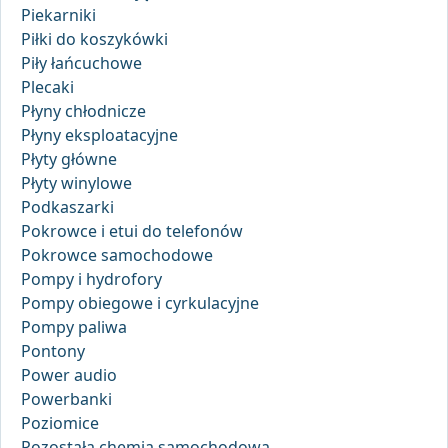
Piekarniki
Piłki do koszykówki
Piły łańcuchowe
Plecaki
Płyny chłodnicze
Płyny eksploatacyjne
Płyty główne
Płyty winylowe
Podkaszarki
Pokrowce i etui do telefonów
Pokrowce samochodowe
Pompy i hydrofory
Pompy obiegowe i cyrkulacyjne
Pompy paliwa
Pontony
Power audio
Powerbanki
Poziomice
Pozostała chemia samochodowa