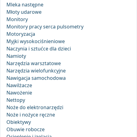
Mleka następne
Młoty udarowe
Monitory
Monitory pracy serca pulsometry
Motoryzacja
Myjki wysokociśnieniowe
Naczynia i sztućce dla dzieci
Namioty
Narzędzia warsztatowe
Narzędzia wielofunkcyjne
Nawigacja samochodowa
Nawilżacze
Nawożenie
Nettopy
Noże do elektronarzędzi
Noże i nożyce ręczne
Obiektywy
Obuwie robocze
Ocieplenie i izolacja