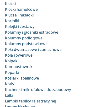
Klocki
Klocki hamulcowe
Klucze i nasadki
Kociołki
Kolejki i zestawy
Kolumny i głośniki estradowe
Kolumny podłogowe
Kolumny podstawkowe
Koła dwumasowe i zamachowe
Koła rowerowe
Kołpaki
Kompostowniki
Koparki
Kosiarki spalinowe
Kotły
Kuchenki mikrofalowe do zabudowy
Lalki
Lampki tablicy rejestracyjnej
Lampy błyskowe