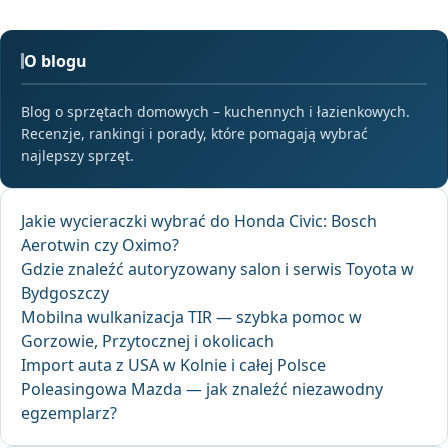
O blogu
Blog o sprzętach domowych – kuchennych i łazienkowych.
Recenzje, rankingi i porady, które pomagają wybrać
najlepszy sprzęt.
Jakie wycieraczki wybrać do Honda Civic: Bosch
Aerotwin czy Oximo?
Gdzie znaleźć autoryzowany salon i serwis Toyota w
Bydgoszczy
Mobilna wulkanizacja TIR — szybka pomoc w
Gorzowie, Przytocznej i okolicach
Import auta z USA w Kolnie i całej Polsce
Poleasingowa Mazda — jak znaleźć niezawodny
egzemplarz?