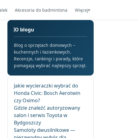
alek
Akcesoria do badmintona
Więcej
O blogu
Blog o sprzętach domowych –
kuchennych i łazienkowych.
Recenzje, rankingi i porady, które
pomagają wybrać najlepszy sprzęt.
Jakie wycieraczki wybrać do
Honda Civic: Bosch Aerotwin
czy Oximo?
Gdzie znaleźć autoryzowany
salon i serwis Toyota w
Bydgoszczy
Samoloty dwusilnikowe —
niezawodny wybór dla