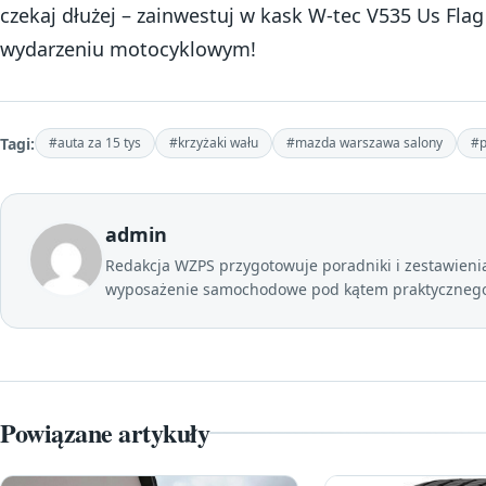
czekaj dłużej – zainwestuj w kask W-tec V535 Us Fla
wydarzeniu motocyklowym!
Tagi:
#auta za 15 tys
#krzyżaki wału
#mazda warszawa salony
#p
admin
Redakcja WZPS przygotowuje poradniki i zestawienia 
wyposażenie samochodowe pod kątem praktycznego 
Powiązane artykuły