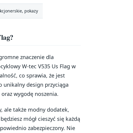
kcjonerskie, pokazy
Flag?
gromne znaczenie dla
ocyklowy W-tec V535 Us Flag w
lność, co sprawia, że jest
 unikalny design przyciąga
 oraz wygodę noszenia.
y, ale także modny dodatek,
 będziesz mógł cieszyć się każdą
dpowiednio zabezpieczony. Nie