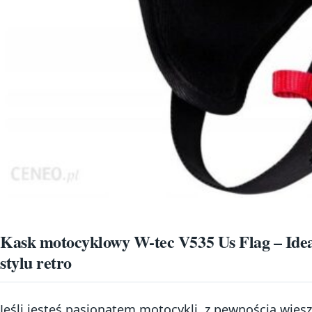
Kask motocyklowy W-tec V535 Us Flag – Ide
stylu retro
Jeśli jesteś pasjonatem motocykli, z pewnością wiesz,