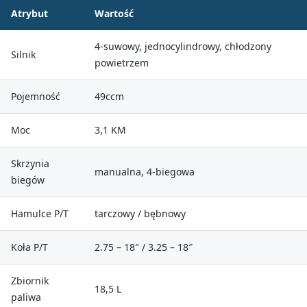
Atrybut
Wartość
4-suwowy, jednocylindrowy, chłodzony
Silnik
powietrzem
Pojemność
49ccm
Moc
3,1 KM
Skrzynia
manualna, 4-biegowa
biegów
Hamulce P/T
tarczowy / bębnowy
Koła P/T
2.75 – 18″ / 3.25 – 18″
Zbiornik
18,5 L
paliwa