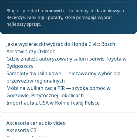
Blog o sprzętach domowych – kuchennych i łazienkowych.
Recenzje, rankingi i porady, które pomagają wybrać
najlepszy sprzęt.
Jakie wycieraczki wybrać do Honda Civic: Bosch
Aerotwin czy Oximo?
Gdzie znaleźć autoryzowany salon i serwis Toyota w
Bydgoszczy
Samoloty dwusilnikowe — niezawodny wybór dla
przewozów regionalnych
Mobilna wulkanizacja TIR — szybka pomoc w
Gorzowie, Przytocznej i okolicach
Import auta z USA w Kolnie i całej Polsce
Akcesoria car audio video
Akcesoria CB