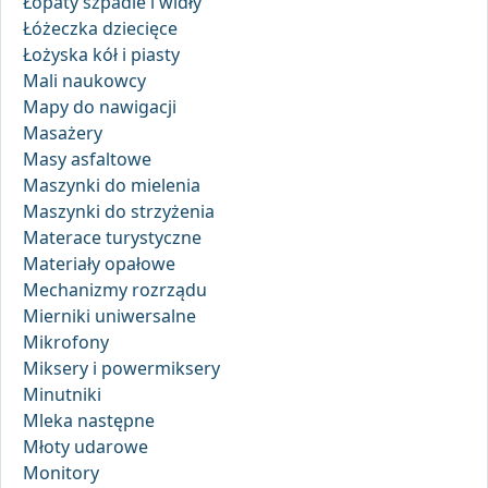
Łopaty szpadle i widły
Łóżeczka dziecięce
Łożyska kół i piasty
Mali naukowcy
Mapy do nawigacji
Masażery
Masy asfaltowe
Maszynki do mielenia
Maszynki do strzyżenia
Materace turystyczne
Materiały opałowe
Mechanizmy rozrządu
Mierniki uniwersalne
Mikrofony
Miksery i powermiksery
Minutniki
Mleka następne
Młoty udarowe
Monitory