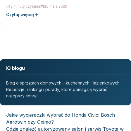
3 minuty czytania
26 maja 2026
Czytaj więcej
O blogu
Blog o sprzętach domowych – kuchennych i łazienkowych.
Recenzje, rankingi i porady, które pomagają wybrać
najlepszy sprzęt.
Jakie wycieraczki wybrać do Honda Civic: Bosch
Aerotwin czy Oximo?
Gdzie znaleźć autoryzowany salon i serwis Toyota w