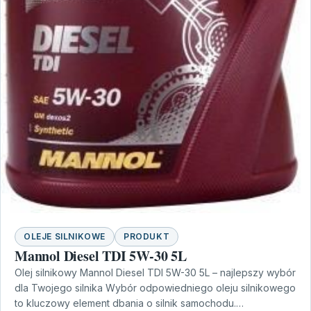
OLEJE SILNIKOWE
PRODUKT
Mannol Diesel TDI 5W-30 5L
Olej silnikowy Mannol Diesel TDI 5W-30 5L – najlepszy wybór
dla Twojego silnika Wybór odpowiedniego oleju silnikowego
to kluczowy element dbania o silnik samochodu.…