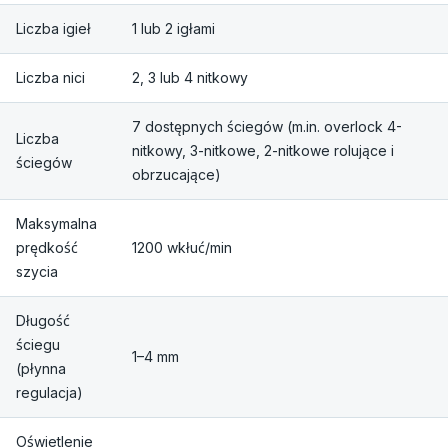
Liczba igieł
1 lub 2 igłami
Liczba nici
2, 3 lub 4 nitkowy
7 dostępnych ściegów (m.in. overlock 4-
Liczba
nitkowy, 3-nitkowe, 2-nitkowe rolujące i
ściegów
obrzucające)
Maksymalna
prędkość
1200 wkłuć/min
szycia
Długość
ściegu
1–4 mm
(płynna
regulacja)
Oświetlenie