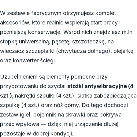
W zestawie fabrycznym otrzymujesz komplet
akcesoriów, które realnie wspierają start pracy i
późniejszą konserwację. Wśród nich znajdziesz m.in.
stopkę uniwersalną, pęsetę, szczoteczkę, na
wleczacz szczepiarki (chwytacza dolnego), olejarkę
oraz konwerter ściegu.
Uzupełnieniem są elementy pomocne przy
przygotowaniu do szycia:
stożki antywibracyjne (4
szt.)
, nakrętki szpulki (4 szt.), siatka zabezpieczająca
szpulkę (4 szt.) oraz nóż górny. Do tego dochodzi
zestaw igieł, pojemnik na skrawki oraz pokrywa
przeciwpyłowa — dzięki niej urządzenie dłużej
pozostaje w dobrej kondycji.