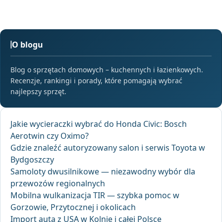
O blogu
Blog o sprzętach domowych – kuchennych i łazienkowych.
Recenzje, rankingi i porady, które pomagają wybrać
najlepszy sprzęt.
Jakie wycieraczki wybrać do Honda Civic: Bosch
Aerotwin czy Oximo?
Gdzie znaleźć autoryzowany salon i serwis Toyota w
Bydgoszczy
Samoloty dwusilnikowe — niezawodny wybór dla
przewozów regionalnych
Mobilna wulkanizacja TIR — szybka pomoc w
Gorzowie, Przytocznej i okolicach
Import auta z USA w Kolnie i całej Polsce