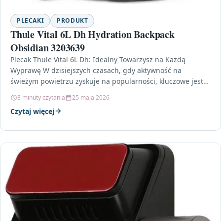
PLECAKI
PRODUKT
Thule Vital 6L Dh Hydration Backpack
Obsidian 3203639
Plecak Thule Vital 6L Dh: Idealny Towarzysz na Każdą
Wyprawę W dzisiejszych czasach, gdy aktywność na
świeżym powietrzu zyskuje na popularności, kluczowe jest
posiadanie…
3 minuty czytania
25 maja 2026
Czytaj więcej