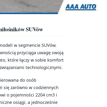
 miłośników SUVów
 modeli w segmencie SUVów.
pewnością przyciąga uwagę swoją
o, które łączy w sobie komfort
ozwiązaniami technologicznymi.
skierowana do osób
i się zarówno w codziennych
kowi o pojemności 2204 cm3 i
czne osiągi, a jednocześnie