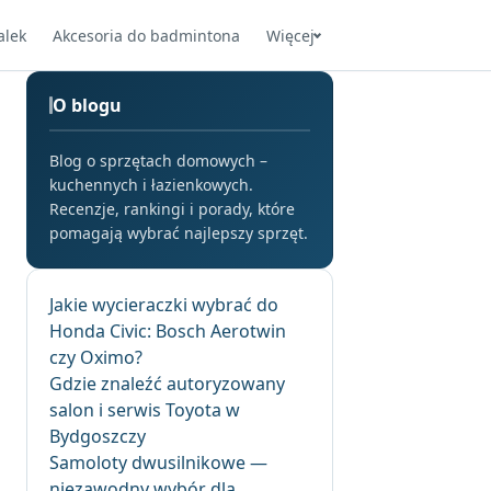
alek
Akcesoria do badmintona
Więcej
O blogu
Blog o sprzętach domowych –
kuchennych i łazienkowych.
Recenzje, rankingi i porady, które
pomagają wybrać najlepszy sprzęt.
Jakie wycieraczki wybrać do
Honda Civic: Bosch Aerotwin
czy Oximo?
Gdzie znaleźć autoryzowany
salon i serwis Toyota w
Bydgoszczy
Samoloty dwusilnikowe —
niezawodny wybór dla