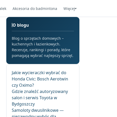
alek
Akcesoria do badmintona
Więcej
O blogu
Blog o sprzętach domowych –
kuchennych i łazienkowych.
Recenzje, rankingi i porady, które
pomagają wybrać najlepszy sprzęt.
Jakie wycieraczki wybrać do
Honda Civic: Bosch Aerotwin
czy Oximo?
Gdzie znaleźć autoryzowany
salon i serwis Toyota w
Bydgoszczy
Samoloty dwusilnikowe —
niezawodny wybór dla