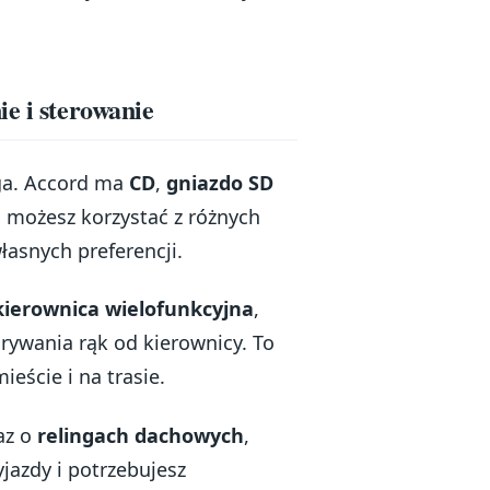
e i sterowanie
uga. Accord ma
CD
,
gniazdo SD
u możesz korzystać z różnych
asnych preferencji.
kierownica wielofunkcyjna
,
rywania rąk od kierownicy. To
eście i na trasie.
az o
relingach dachowych
,
jazdy i potrzebujesz