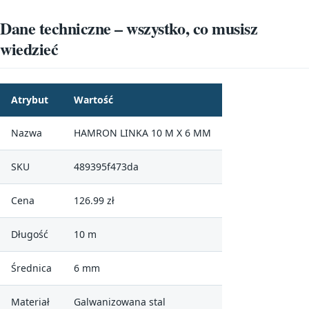
Dane techniczne – wszystko, co musisz
wiedzieć
Atrybut
Wartość
Nazwa
HAMRON LINKA 10 M X 6 MM
SKU
489395f473da
Cena
126.99 zł
Długość
10 m
Średnica
6 mm
Materiał
Galwanizowana stal