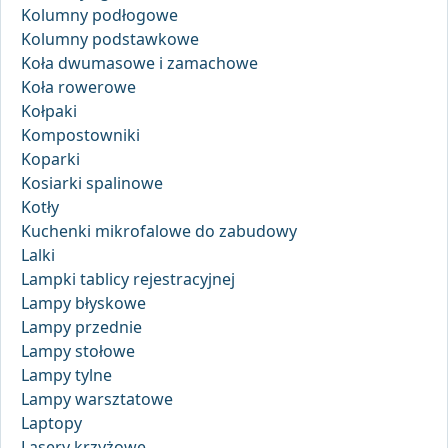
Kolumny podłogowe
Kolumny podstawkowe
Koła dwumasowe i zamachowe
Koła rowerowe
Kołpaki
Kompostowniki
Koparki
Kosiarki spalinowe
Kotły
Kuchenki mikrofalowe do zabudowy
Lalki
Lampki tablicy rejestracyjnej
Lampy błyskowe
Lampy przednie
Lampy stołowe
Lampy tylne
Lampy warsztatowe
Laptopy
Lasery krzyżowe