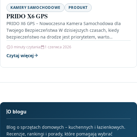
KAMERY SAMOCHODOWE
PRODUKT
PRIDO X6 GPS
PRIDO X6 GPS – Nowoczesna Kamera Samochodowa dla
Twojego Bezpieczeństwa W dzisiejszych czasach, kiedy
bezpieczeństwo na drodze jest priorytetem, warto
zainwestować w nowoczesne rozwiązania,…
3 minuty czytania
1 czerwca 2026
Czytaj więcej
O blogu
Blog o sprzętach domowych – kuchennych i łazienkowych.
Recenzje, rankingi i porady, które pomagają wybrać