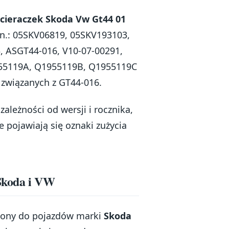
ieraczek Skoda Vw Gt44 01
n.: 05SKV06819, 05SKV193103,
 ASGT44-016, V10-07-00291,
955119A, Q1955119B, Q1955119C
 związanych z GT44-016.
ależności od wersji i rocznika,
 pojawiają się oznaki zużycia
 Skoda i VW
zony do pojazdów marki
Skoda