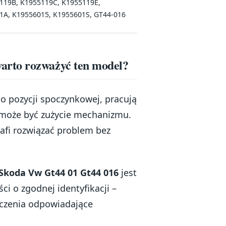
119B, K1955119C, K1955119E,
A, K19556015, K1955601S, GT44-016
arto rozważyć ten model?
 do pozycji spoczynkowej, pracują
ą może być zużycie mechanizmu.
fi rozwiązać problem bez
koda Vw Gt44 01 Gt44 016
jest
ci o zgodnej identyfikacji –
czenia odpowiadające