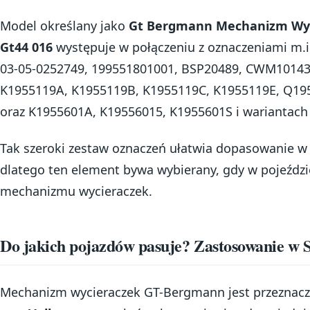
Model określany jako
Gt Bergmann Mechanizm Wyc
Gt44 016
występuje w połączeniu z oznaczeniami m.i
03-05-0252749, 199551801001, BSP20489, CWM10143,
K1955119A, K1955119B, K1955119C, K1955119E, Q1
oraz K1955601A, K19556015, K1955601S i wariantach
Tak szeroki zestaw oznaczeń ułatwia dopasowanie w z
dlatego ten element bywa wybierany, gdy w pojeździe
mechanizmu wycieraczek.
Do jakich pojazdów pasuje? Zastosowanie w
Mechanizm wycieraczek GT-Bergmann jest przeznac