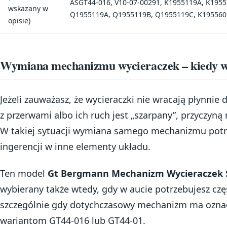
ASGT44-016, V10-07-00291, K1955119A, K1955
wskazany w
Q1955119A, Q1955119B, Q1955119C, K1955601
opisie)
Wymiana mechanizmu wycieraczek – kiedy w
Jeżeli zauważasz, że wycieraczki nie wracają płynnie
z przerwami albo ich ruch jest „szarpany”, przyczyn
W takiej sytuacji wymiana samego mechanizmu potra
ingerencji w inne elementy układu.
Ten model
Gt Bergmann Mechanizm Wycieraczek S
wybierany także wtedy, gdy w aucie potrzebujesz częś
szczególnie gdy dotychczasowy mechanizm ma ozna
wariantom GT44-016 lub GT44-01.