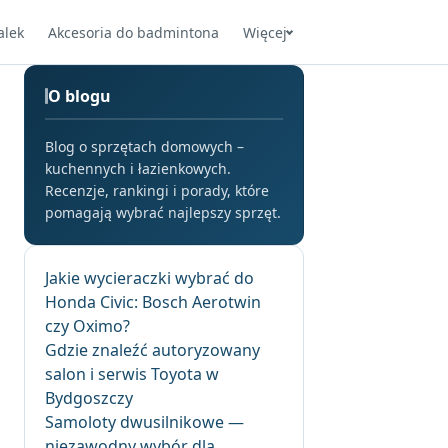
alek
Akcesoria do badmintona
Więcej
O blogu
Blog o sprzętach domowych –
kuchennych i łazienkowych.
Recenzje, rankingi i porady, które
pomagają wybrać najlepszy sprzęt.
Jakie wycieraczki wybrać do
Honda Civic: Bosch Aerotwin
czy Oximo?
Gdzie znaleźć autoryzowany
salon i serwis Toyota w
Bydgoszczy
Samoloty dwusilnikowe —
niezawodny wybór dla