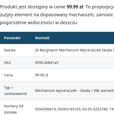
Produkt jest dostępny w cenie
99.99 zł
. To propozycj
zużyty element na dopasowany mechanizm, zamiast 
pogorszenie widoczności w deszczu.
Parametr
Wartość
Nazwa
Gt Bergmann Mechanizm Wycieraczek Skoda V
SKU
df3fc2e8d1a5
Cena
99.99 zł
Typ /
Mechanizm wycieraczek – Skoda / VW, wariant
zastosowanie
Numery OE
05SKV06819, 05SKV193103, 03-05-0252749, 1
(zestaw