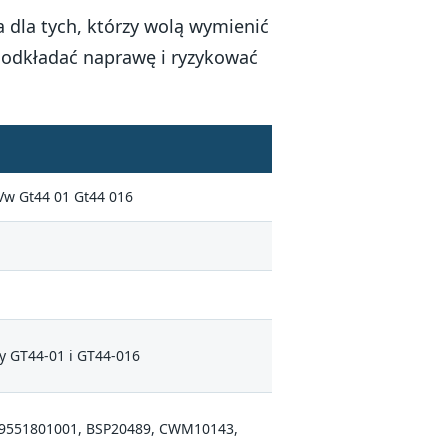
a dla tych, którzy wolą wymienić
odkładać naprawę i ryzykować
w Gt44 01 Gt44 016
y GT44-01 i GT44-016
99551801001, BSP20489, CWM10143,