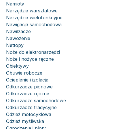
Namioty
Narzędzia warsztatowe
Narzędzia wielofunkcyjne
Nawigacja samochodowa
Nawilżacze
Nawożenie
Nettopy
Noże do elektronarzędzi
Noże i nożyce ręczne
Obiektywy
Obuwie robocze
Ocieplenie i izolacja
Odkurzacze pionowe
Odkurzacze ręczne
Odkurzacze samochodowe
Odkurzacze tradycyjne
Odzież motocyklowa
Odzież myśliwska
Ogrodzenia i płoty