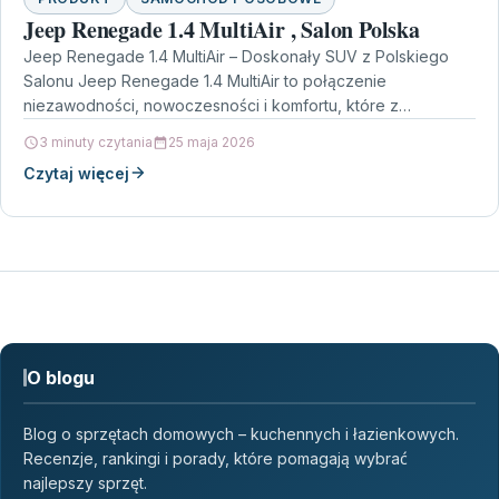
Jeep Renegade 1.4 MultiAir , Salon Polska
Jeep Renegade 1.4 MultiAir – Doskonały SUV z Polskiego
Salonu Jeep Renegade 1.4 MultiAir to połączenie
niezawodności, nowoczesności i komfortu, które z
pewnością spełni…
3 minuty czytania
25 maja 2026
Czytaj więcej
O blogu
Blog o sprzętach domowych – kuchennych i łazienkowych.
Recenzje, rankingi i porady, które pomagają wybrać
najlepszy sprzęt.