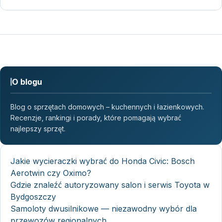
O blogu
Blog o sprzętach domowych – kuchennych i łazienkowych.
Recenzje, rankingi i porady, które pomagają wybrać
najlepszy sprzęt.
Jakie wycieraczki wybrać do Honda Civic: Bosch
Aerotwin czy Oximo?
Gdzie znaleźć autoryzowany salon i serwis Toyota w
Bydgoszczy
Samoloty dwusilnikowe — niezawodny wybór dla
przewozów regionalnych