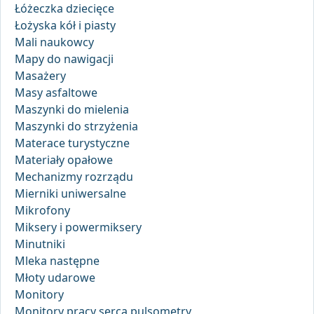
Łóżeczka dziecięce
Łożyska kół i piasty
Mali naukowcy
Mapy do nawigacji
Masażery
Masy asfaltowe
Maszynki do mielenia
Maszynki do strzyżenia
Materace turystyczne
Materiały opałowe
Mechanizmy rozrządu
Mierniki uniwersalne
Mikrofony
Miksery i powermiksery
Minutniki
Mleka następne
Młoty udarowe
Monitory
Monitory pracy serca pulsometry