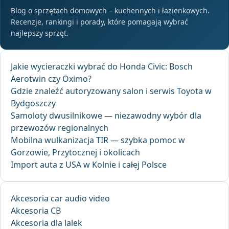
Blog o sprzętach domowych – kuchennych i łazienkowych.
Recenzje, rankingi i porady, które pomagają wybrać
najlepszy sprzęt.
Jakie wycieraczki wybrać do Honda Civic: Bosch
Aerotwin czy Oximo?
Gdzie znaleźć autoryzowany salon i serwis Toyota w
Bydgoszczy
Samoloty dwusilnikowe — niezawodny wybór dla
przewozów regionalnych
Mobilna wulkanizacja TIR — szybka pomoc w
Gorzowie, Przytocznej i okolicach
Import auta z USA w Kolnie i całej Polsce
Akcesoria car audio video
Akcesoria CB
Akcesoria dla lalek