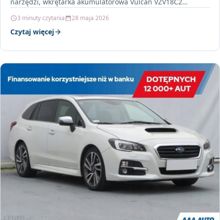
narzędzi, wkrętarka akumulatorowa Vulcan VZV18C2
wyróżnia się nie tylko swoją mocą,…
3 minuty czytania
28 maja 2026
Czytaj więcej