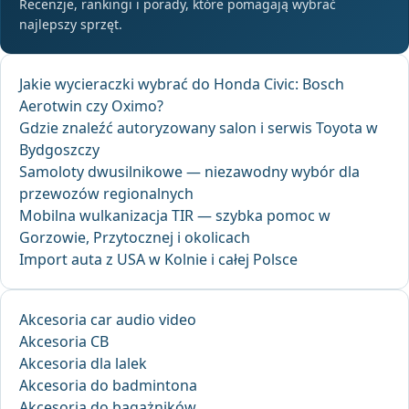
Recenzje, rankingi i porady, które pomagają wybrać
najlepszy sprzęt.
Jakie wycieraczki wybrać do Honda Civic: Bosch
Aerotwin czy Oximo?
Gdzie znaleźć autoryzowany salon i serwis Toyota w
Bydgoszczy
Samoloty dwusilnikowe — niezawodny wybór dla
przewozów regionalnych
Mobilna wulkanizacja TIR — szybka pomoc w
Gorzowie, Przytocznej i okolicach
Import auta z USA w Kolnie i całej Polsce
Akcesoria car audio video
Akcesoria CB
Akcesoria dla lalek
Akcesoria do badmintona
Akcesoria do bagażników