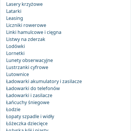
Lasery krzyżowe
Latarki
Leasing
Liczniki rowerowe
Linki hamulcowe i cięgna
Listwy na zderzak
Lodówki
Lornetki
Lunety obserwacyjne
Lustrzanki cyfrowe
Lutownice
Ładowarki akumulatory i zasilacze
Ładowarki do telefonów
Ładowarki i zasilacze
Łańcuchy śniegowe
Łodzie
Łopaty szpadle i widły
Łóżeczka dziecięce
Łożyska kół i piasty