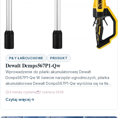
PIŁY ŁAŃCUCHOWE
PRODUKT
Dewalt Dcmps567P1-Qw
Wprowadzenie do pilarki akumulatorowej Dewalt
Dcmps567P1-Qw W świecie narzędzi ogrodniczych, pilarka
akumulatorowa Dewalt Dcmps567P1-Qw wyróżnia się na tle
konkurencji dzięki swojej nowoczesnej technologii oraz…
3 minuty czytania
1 czerwca 2026
Czytaj więcej