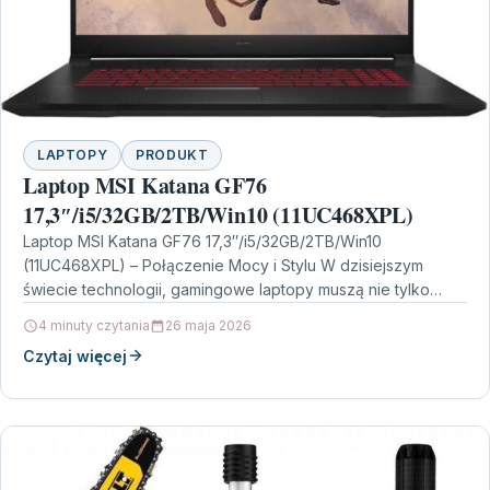
LAPTOPY
PRODUKT
Laptop MSI Katana GF76
17,3″/i5/32GB/2TB/Win10 (11UC468XPL)
Laptop MSI Katana GF76 17,3″/i5/32GB/2TB/Win10
(11UC468XPL) – Połączenie Mocy i Stylu W dzisiejszym
świecie technologii, gamingowe laptopy muszą nie tylko
spełniać wysokie wymagania wydajnościowe,…
4 minuty czytania
26 maja 2026
Czytaj więcej