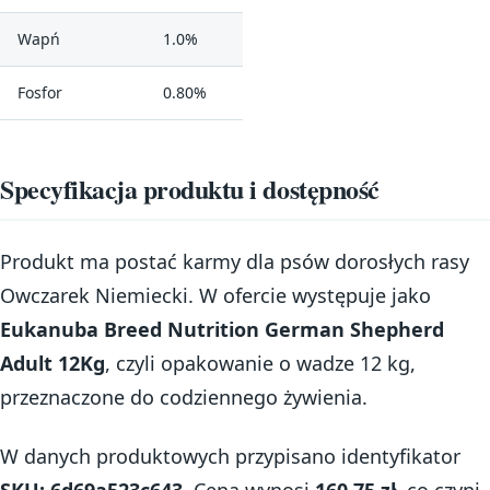
Wapń
1.0%
Fosfor
0.80%
Specyfikacja produktu i dostępność
Produkt ma postać karmy dla psów dorosłych rasy
Owczarek Niemiecki. W ofercie występuje jako
Eukanuba Breed Nutrition German Shepherd
Adult 12Kg
, czyli opakowanie o wadze 12 kg,
przeznaczone do codziennego żywienia.
W danych produktowych przypisano identyfikator
SKU: 6d69a523c643
. Cena wynosi
160.75 zł
, co czyni