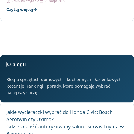
3 minuty czytania
31 maja 2026
Czytaj więcej
O blogu
Blog o sprzętach domowych – kuchennych i łazienkowych.
Recenzje, rankingi i porady, które pomagają wybrać
najlepszy sprzęt.
Jakie wycieraczki wybrać do Honda Civic: Bosch
Aerotwin czy Oximo?
Gdzie znaleźć autoryzowany salon i serwis Toyota w
Bydgoszczy