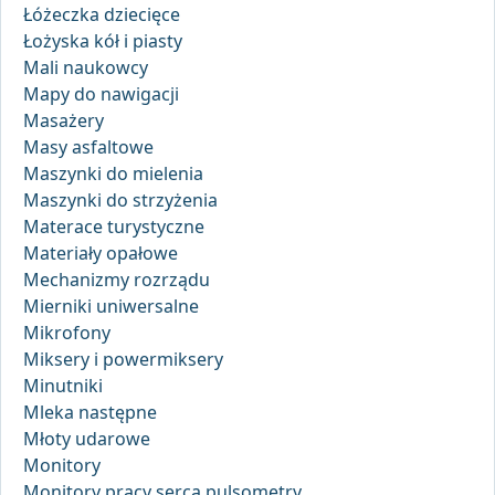
Łóżeczka dziecięce
Łożyska kół i piasty
Mali naukowcy
Mapy do nawigacji
Masażery
Masy asfaltowe
Maszynki do mielenia
Maszynki do strzyżenia
Materace turystyczne
Materiały opałowe
Mechanizmy rozrządu
Mierniki uniwersalne
Mikrofony
Miksery i powermiksery
Minutniki
Mleka następne
Młoty udarowe
Monitory
Monitory pracy serca pulsometry