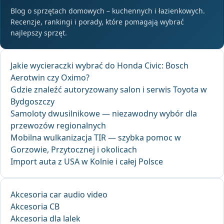
Blog o sprzętach domowych – kuchennych i łazienkowych.
Recenzje, rankingi i porady, które pomagają wybrać
najlepszy sprzęt.
Jakie wycieraczki wybrać do Honda Civic: Bosch
Aerotwin czy Oximo?
Gdzie znaleźć autoryzowany salon i serwis Toyota w
Bydgoszczy
Samoloty dwusilnikowe — niezawodny wybór dla
przewozów regionalnych
Mobilna wulkanizacja TIR — szybka pomoc w
Gorzowie, Przytocznej i okolicach
Import auta z USA w Kolnie i całej Polsce
Akcesoria car audio video
Akcesoria CB
Akcesoria dla lalek