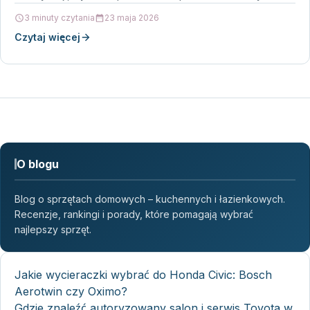
o charakterze…
3 minuty czytania
23 maja 2026
Czytaj więcej
O blogu
Blog o sprzętach domowych – kuchennych i łazienkowych.
Recenzje, rankingi i porady, które pomagają wybrać
najlepszy sprzęt.
Jakie wycieraczki wybrać do Honda Civic: Bosch
Aerotwin czy Oximo?
Gdzie znaleźć autoryzowany salon i serwis Toyota w