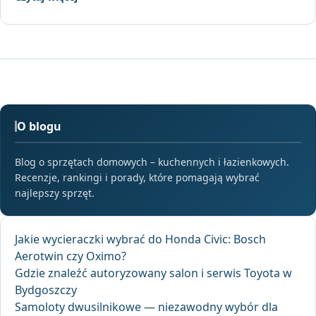
O blogu
Blog o sprzętach domowych – kuchennych i łazienkowych.
Recenzje, rankingi i porady, które pomagają wybrać
najlepszy sprzęt.
Jakie wycieraczki wybrać do Honda Civic: Bosch
Aerotwin czy Oximo?
Gdzie znaleźć autoryzowany salon i serwis Toyota w
Bydgoszczy
Samoloty dwusilnikowe — niezawodny wybór dla