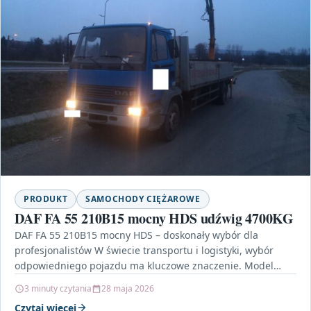
PRODUKT
SAMOCHODY CIĘŻAROWE
DAF FA 55 210B15 mocny HDS udźwig 4700KG
DAF FA 55 210B15 mocny HDS – doskonały wybór dla
profesjonalistów W świecie transportu i logistyki, wybór
odpowiedniego pojazdu ma kluczowe znaczenie. Model
DAF…
3 minuty czytania
28 maja 2026
Czytaj więcej