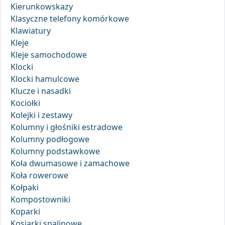
Kierunkowskazy
Klasyczne telefony komórkowe
Klawiatury
Kleje
Kleje samochodowe
Klocki
Klocki hamulcowe
Klucze i nasadki
Kociołki
Kolejki i zestawy
Kolumny i głośniki estradowe
Kolumny podłogowe
Kolumny podstawkowe
Koła dwumasowe i zamachowe
Koła rowerowe
Kołpaki
Kompostowniki
Koparki
Kosiarki spalinowe