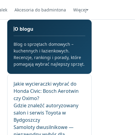
alek
Akcesoria do badmintona
Więcej
O blogu
Blog o sprzętach domowych –
kuchennych i łazienkowych.
Recenzje, rankingi i porady, które
pomagają wybrać najlepszy sprzęt.
Jakie wycieraczki wybrać do
Honda Civic: Bosch Aerotwin
czy Oximo?
Gdzie znaleźć autoryzowany
salon i serwis Toyota w
Bydgoszczy
Samoloty dwusilnikowe —
niezawodny wybór dla