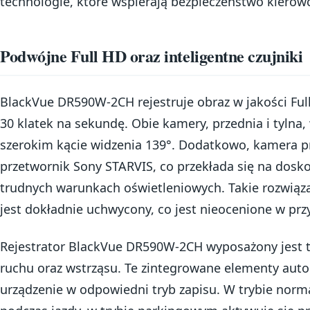
technologie, które wspierają bezpieczeństwo kierow
Podwójne Full HD oraz inteligentne czujniki
BlackVue DR590W-2CH rejestruje obraz w jakości Ful
30 klatek na sekundę. Obie kamery, przednia i tylna
szerokim kącie widzenia 139°. Dodatkowo, kamera p
przetwornik Sony STARVIS, co przekłada się na dosk
trudnych warunkach oświetleniowych. Takie rozwiąza
jest dokładnie uchwycony, co jest nieocenione w pr
Rejestrator BlackVue DR590W-2CH wyposażony jest ta
ruchu oraz wstrząsu. Te zintegrowane elementy auto
urządzenie w odpowiedni tryb zapisu. W trybie norm