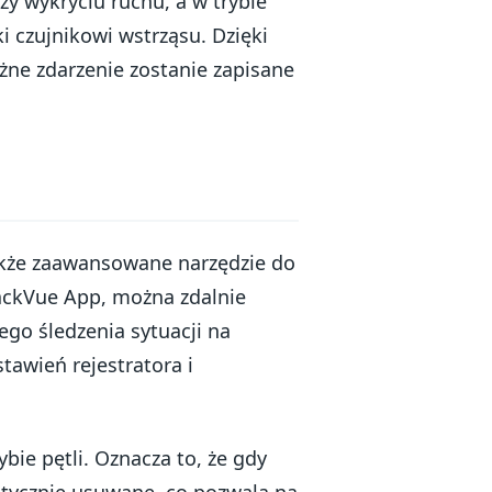
zy wykryciu ruchu, a w trybie
ki czujnikowi wstrząsu. Dzięki
ne zdarzenie zostanie zapisane
także zaawansowane narzędzie do
lackVue App, można zdalnie
ego śledzenia sytuacji na
tawień rejestratora i
ybie pętli. Oznacza to, że gdy
matycznie usuwane, co pozwala na