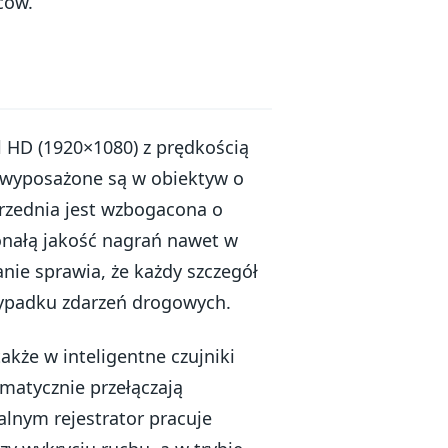
ców.
l HD (1920×1080) z prędkością
, wyposażone są w obiektyw o
rzednia jest wzbogacona o
onałą jakość nagrań nawet w
nie sprawia, że każdy szczegół
zypadku zdarzeń drogowych.
kże w inteligentne czujniki
matycznie przełączają
alnym rejestrator pracuje