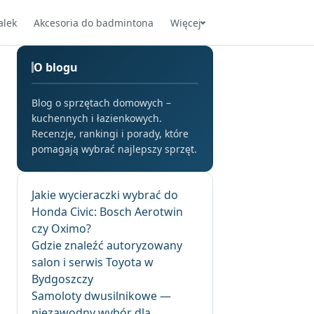
alek
Akcesoria do badmintona
Więcej
O blogu
Blog o sprzętach domowych –
kuchennych i łazienkowych.
Recenzje, rankingi i porady, które
pomagają wybrać najlepszy sprzęt.
Jakie wycieraczki wybrać do
Honda Civic: Bosch Aerotwin
czy Oximo?
Gdzie znaleźć autoryzowany
salon i serwis Toyota w
Bydgoszczy
Samoloty dwusilnikowe —
niezawodny wybór dla