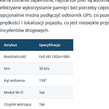
efektywne wykorzystanie pamięci bez potrzeby czę
opcjonalnie można podłączyć odbiornik GPS, co pozw
prędkości i lokalizacji pojazdu, co jest niezwykle pr
incydentów drogowych.
Atrybut
Specyfikacja
Rozdzielczość
Full HD 1920×1080
Kl/s
30 kl/s
Kąt widzenia
139°
Moduł Wi-Fi
Tak
Czujnik wstrząsu
Tak