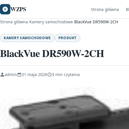
WZPS
Strona główna
B
Strona główna
/
Kamery samochodowe
/
BlackVue DR590W-2CH
KAMERY SAMOCHODOWE
PRODUKT
BlackVue DR590W-2CH
admin
31 maja 2026
3 min czytania