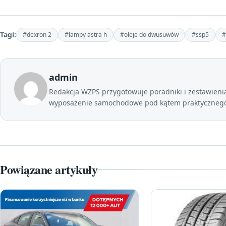
Tagi:
#dexron 2
#lampy astra h
#oleje do dwusuwów
#ssp5
#
admin
Redakcja WZPS przygotowuje poradniki i zestawienia 
wyposażenie samochodowe pod kątem praktycznego 
Powiązane artykuły