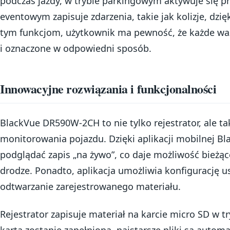
podczas jazdy, w trybie parkingowym aktywuje się pr
eventowym zapisuje zdarzenia, takie jak kolizje, dzię
tym funkcjom, użytkownik ma pewność, że każde waż
i oznaczone w odpowiedni sposób.
Innowacyjne rozwiązania i funkcjonalności
BlackVue DR590W-2CH to nie tylko rejestrator, ale 
monitorowania pojazdu. Dzięki aplikacji mobilnej B
podglądać zapis „na żywo”, co daje możliwość bieżąc
drodze. Ponadto, aplikacja umożliwia konfigurację us
odtwarzanie zarejestrowanego materiału.
Rejestrator zapisuje materiał na karcie micro SD w tr
karta zostanie zapełniona, najstarsze pliki są auto