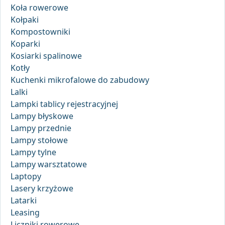
Koła rowerowe
Kołpaki
Kompostowniki
Koparki
Kosiarki spalinowe
Kotły
Kuchenki mikrofalowe do zabudowy
Lalki
Lampki tablicy rejestracyjnej
Lampy błyskowe
Lampy przednie
Lampy stołowe
Lampy tylne
Lampy warsztatowe
Laptopy
Lasery krzyżowe
Latarki
Leasing
Liczniki rowerowe