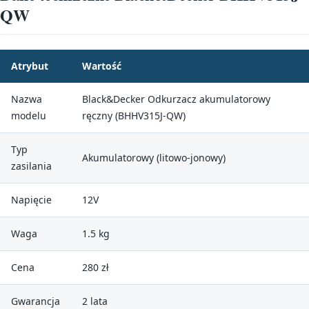
QW
Atrybut
Wartość
Nazwa
Black&Decker Odkurzacz akumulatorowy
modelu
ręczny (BHHV315J-QW)
Typ
Akumulatorowy (litowo-jonowy)
zasilania
Napięcie
12V
Waga
1.5 kg
Cena
280 zł
Gwarancja
2 lata