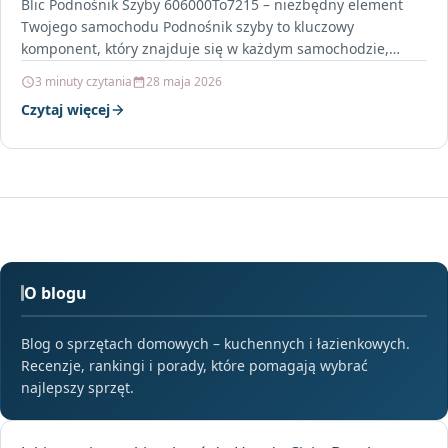
Blic Podnośnik Szyby 606000To7215 – niezbędny element
Twojego samochodu Podnośnik szyby to kluczowy
komponent, który znajduje się w każdym samochodzie,
umożliwiający wygodne opuszczanie i…
3 minuty czytania
28 maja 2026
Czytaj więcej
O blogu
Blog o sprzętach domowych – kuchennych i łazienkowych.
Recenzje, rankingi i porady, które pomagają wybrać
najlepszy sprzęt.