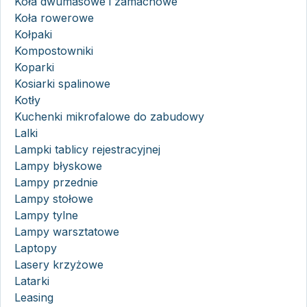
Koła dwumasowe i zamachowe
Koła rowerowe
Kołpaki
Kompostowniki
Koparki
Kosiarki spalinowe
Kotły
Kuchenki mikrofalowe do zabudowy
Lalki
Lampki tablicy rejestracyjnej
Lampy błyskowe
Lampy przednie
Lampy stołowe
Lampy tylne
Lampy warsztatowe
Laptopy
Lasery krzyżowe
Latarki
Leasing