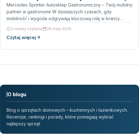
Mercedes Sprinter Autosklep Gastronomiczny – Twój mobilny
partner w gastronomii W dzisiejszych czasach, gdy
mobilność i wygoda odgrywają kluczową rolę w branży
gastronomicznej, Mercedes…
3 minuty czytania
28 maja 2026
Czytaj więcej
O blogu
Blog o sprzętach domowych – kuchennych i łazienkowych.
Recenzje, rankingi i porady, które pomagają wybrać
najlepszy sprzęt.