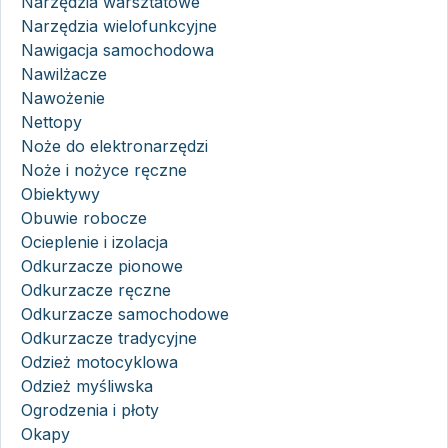
Narzędzia warsztatowe
Narzędzia wielofunkcyjne
Nawigacja samochodowa
Nawilżacze
Nawożenie
Nettopy
Noże do elektronarzędzi
Noże i nożyce ręczne
Obiektywy
Obuwie robocze
Ocieplenie i izolacja
Odkurzacze pionowe
Odkurzacze ręczne
Odkurzacze samochodowe
Odkurzacze tradycyjne
Odzież motocyklowa
Odzież myśliwska
Ogrodzenia i płoty
Okapy